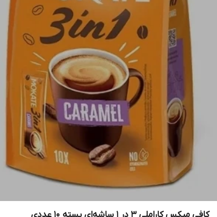
کافی میکس کاراملی 3 در 1 ساشه‌ای بسته 10 عددی