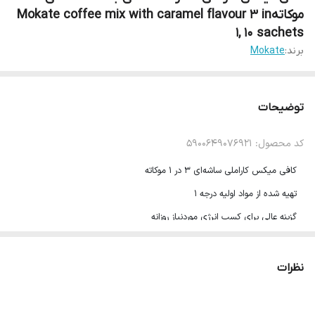
موکاتهMokate coffee mix with caramel flavour 3 in
1, 10 sachets
برند:
Mokate
توضیحات
کد محصول: 5900649076921
کافی میکس کاراملی ساشه‌ای 3 در 1 موکاته
تهیه شده از مواد اولیه درجه 1
گزینه عالی برای کسب انرژی موردنیاز روزانه
ترکیب بی‌نظیر طعم قهوه و کارامل در یک نوشیدنی غلیظ
تعداد ساشه: 10
نظرات
وزن کل: 17gr × 10) 170 gr)
محصول لهستان