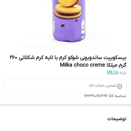
بیسکوییت ساندویچی شوکو کرم با لایه کرم شکلاتی 260
گرم میلکا Milka choco creme
برند:
MILKA
تضمین اصالت کالا
شناسه کالا
7622210717696
توضیحات