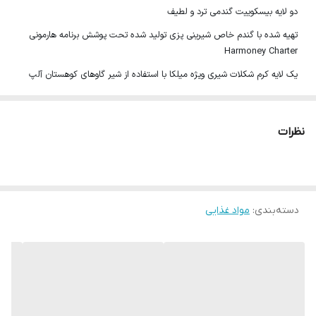
دو لایه بیسکوییت گندمی ترد و لطیف
تهیه شده با گندم خاص شیرینی پزی تولید شده تحت پوشش برنامه هارمونی
Harmoney Charter
یک لایه کرم شکلات شیری ویژه میلکا با استفاده از شیر گاوهای کوهستان آلپ
Alpine Milk
کیفیتی بی مانند از برندی آشنا
نظرات
260 گرم
تاریخ انقصا:2025/3
تولید شده در اتحادیه اروپا تحت لیسانس موندلیز اینترنشنال (آمریکا)
دسته‌بندی
:
مواد غذایی