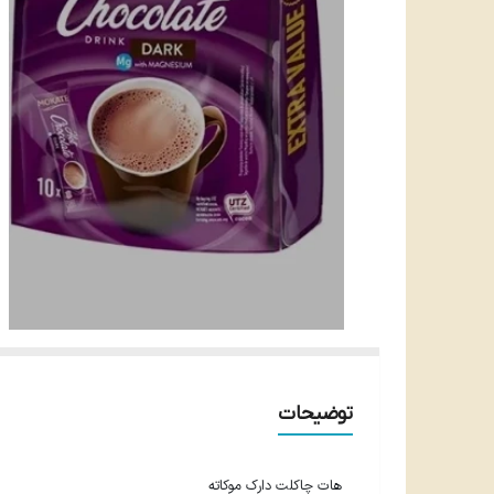
توضیحات
هات چاکلت دارک موکاته