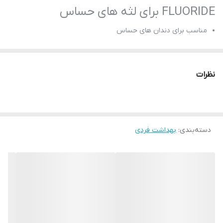
FLUORIDE برای لثه های حساس
مناسب برای دندان های حساس
حاوی فلوراید با رایحه نعنا خنک
رفع دردها و حساسیت های لثه و دندان
نظرات
با خاصیت ضد پلاک و ضد پوسیدگی دندان
حجم 100 میلی
بارکد محصول 8699543630090
محصول کشور تایلند
دسته‌بندی
:
بهداشت فردی