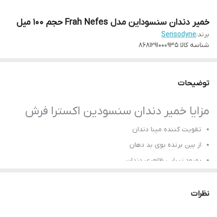
خمیر دندان سنسوداین مدل Frah Nefes حجم 100 میل
برند:
Sensodyne
شناسه کالا
8681291000935
توضیحات
مزایا خمیر دندان سنسودین اکسترا فرش
تقویت کننده مینا دندان
از بین برنده بوی بد دهان
بهبود زیبایی ظاهری دندان
از بین برنده باکتری های مضر
ساخت کشور ترکیه
نظرات
حجم 100 میل