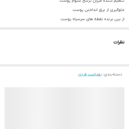
تنظیم کننده میزان ترشح سبوم پوست
جلوگیری از برق انداختن پوست
از بین برنده نقطه های سرسیاه پوست
حاوی نیاسینامید، کمپلکس گیاهی و آب گرم درمانی
فاقد پارابن و فتالات
نظرات
مورد تایید آزمایشات پوستی
غیر کومدوژنیک
هایپوآلرژنیک
دسته‌بندی
:
شناسه محصول:
بهداشت فردی
8680512630012
نحوه مصرف:
مقدار مناسبی از ژل را داخل دستتان ماساژ دهید تا کف کند و با کف
حاصل پوستتان را با حرکات دایره ای ماساژ دهید. در نهایت با آب ولرم
آبکشی کنید. روزی دو بار صبح و شب از این محصول استفاده کنید