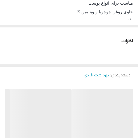
مناسب برای انواع پوست
حاوی روغن جوجوبا و ویتامین E
فاقد چربی
جذب سریع
بافت سبک و غیر چرب
نظرات
رایحه دلپذیر
مناسب برای استفاده روزانه
تقویت و ترمیم سد دفاعی پوست
جلوگیری از خشکی، زبری و چین و چروک
دسته‌بندی
:
بهداشت فردی
حفظ لطافت و شادابی پوست