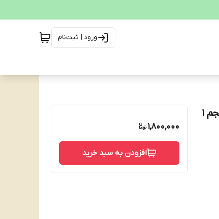
ورود | ثبت‌نام
شکلات شیر و غلات برنج وبروو گریزلی vobro gryzzzly حجم ۱
1,800,000
افزودن به سبد خرید