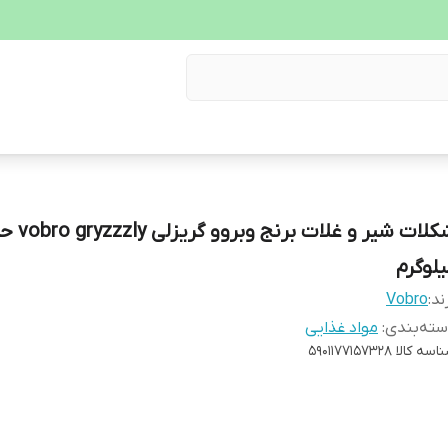
یلوگرم
ند:
Vobro
ته‌بندی
:
مواد غذایی
اسه کالا
5901177157328