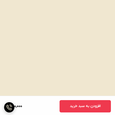
پروتئین: 3.4 گرم
چربی: 11.7 گرم
کربوهیدرات: 70.5 گرم
انرژی: 401 کیلو کالری
افزودن به سبد خرید
750,000