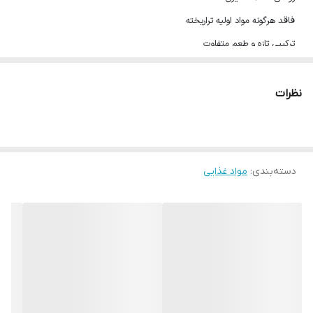
فاقد هرگونه مواد اولیه تراریخته
ترکیبی تازه و طعم متفاوت
زرورق زیبا و جذاب، مناسب برای پذیرایی
محصول ترکمنستان
نظرات
تاریخ انقصا:2025/5
شکلات وانیلی کاراملی نوروز
با بسته بندی جذاب جزو شکلات های پذیرایی می
باشد و بهترین گزینه برای سرو همراه با چای و قهوه در مراسم ها و دورهمی
های مختلف است که طرفداران زیادی دارد.
دسته‌بندی
:
مواد غذایی
این
شکلات دو سر پیچ
محصولی از
برند معروف هاسار
کشور ترکمنستان است
و سالانه مقدار زیادی از آن به کشورهای گوناگون صادر می شود.
شکلات وانیلی کاراملی نوروز دارای مغز ژله ای نرم و عسلی خوش بافتی است
که با روکش کاکائویی نرمی پوشیده شده و ترکیب فوق العاده جذابی به وجود
آورده است. طعم قوی و خوشایند کارامل در مغز این شکلات ژله ای کاملا قابل
احساس است و سبب ایجاد لذتی به یاد ماندنی در دهان می شود.
این شکلات از شرکت شکلات و تنقلات هاسار در میان مردم ترکمنستان از
اهمیت بالایی برخوردار است و اصلی ترین
شکلات پذیرایی
در ایام عید نوروز می
باشد و دلیل نامگذاری این شکلات هم به همین دلیل است.