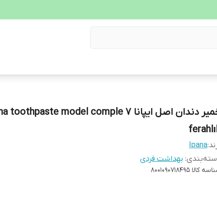
خمیر دندان اصل ایپانا  toothpaste model comple 7
ferahlı
ند:
Ipana
ته‌بندی
:
بهداشت فردی
اسه کالا
8001090718495