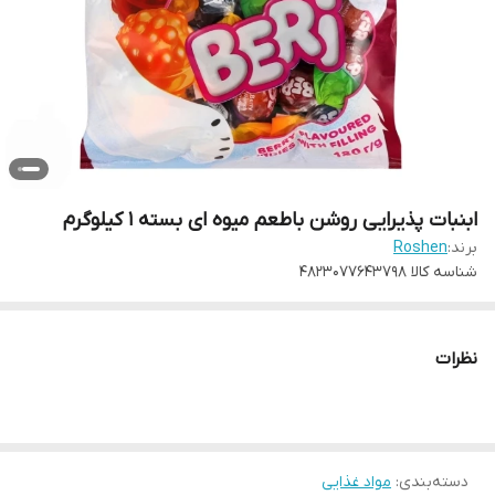
ابنبات پذیرایی روشن باطعم میوه ای بسته ۱ کیلوگرم
برند:
Roshen
شناسه کالا
4823077643798
نظرات
دسته‌بندی
:
مواد غذایی