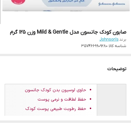
صابون کودک جانسون مدل Mild & Gentle وزن 125 گرم
برند:
Johnson's
شناسه کالا
3574669909280
توضیحات
حاوی لوسیون بدن کودک جانسون
حفظ لطافت و نرمی پوست
حفظ رطوبت طبیعی پوست کودک
پاک کننده ملایم
ویژگی ها
تایید شده توسط متخصصین پوست