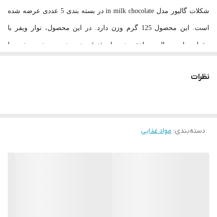
شکلات گالیور مدل in milk chocolate در بسته بندی 5 عددی عرضه شده
است. این محصول 125 گرم وزن دارد. در این محصول، نوار ویفر با
مقدار زیادی پرالین ساخته شده از فندق رنده شده، پوشیده شده با
شکلات شیر ​​واقعی.
نظرات
ویژگی های شکلات شیری گالیور
5 عددی
دسته‌بندی
:
مواد غذایی
حاوی روکش شیری
خوشمزه و لذیذ
مناسب برای میان وعده