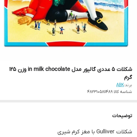
شکلات 5 عددی گالیور مدل in milk chocolate وزن 125
گرم
برند:
ABK
شناسه کالا
4823105811489
توضیحات
شکلات Gulliver با مغز کرم شیری