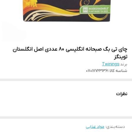
چای تی بگ صبحانه انگلیسی ۸۰ عددی اصل انگلستان
توینگز
برند:
Twinings
شناسه کالا
070177231361
نظرات
دسته‌بندی
:
مواد غذایی