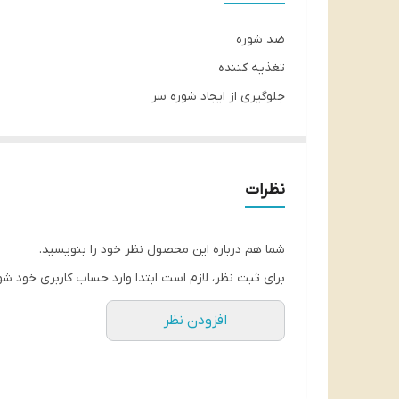
ضد شوره
تغذیه کننده
جلوگیری از ایجاد شوره سر
PH سازگار با پوست سر
حاوی روغن آرگان
فاقد سیلیکون
نظرات
مرطوب کننده موها
تقویت پوست سر
شما هم درباره این محصول نظر خود را بنویسید.
از بین برنده علائم شوره سر (خارش، خشکی و چربی پو
برای ثبت نظر، لازم است ابتدا وارد حساب کاربری خود شو
شناسه محصول:
8001841513133
افزودن نظر