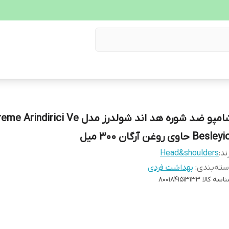
شامپو ضد شوره هد اند شولدرز مدل indirici Ve
Besle حاوی روغن آرگان 300 میل
ند:
Head&shoulders
ته‌بندی
:
بهداشت فردی
اسه کالا
8001841513133