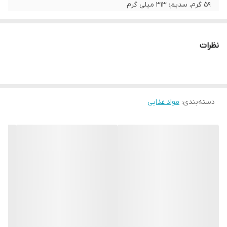
59 گرم، سدیم: 313 میلی گرم
شناسه محصول:
8691707036694
نظرات
دسته‌بندی
:
مواد غذایی