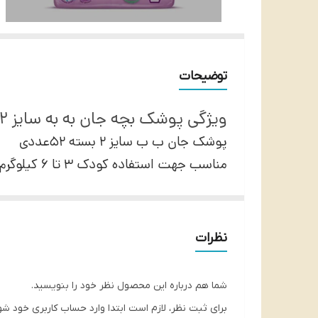
توضیحات
ویژگی پوشک بچه جان به به سایز 2 بسته 52عددی
پوشک جان ب ب سایز 2 بسته 52عددی
مناسب جهت استفاده کودک 3 تا 6 کیلوگرم
قدرت جذب فوق العاده
ضد حساسیت
با قدرت انعطاف پذیری بالا
نظرات
الیاف سازگار با پوست کودک
بسیار نازک
شما هم درباره این محصول نظر خود را بنویسید.
چسب کناره های قوی
برای ثبت نظر، لازم است ابتدا وارد حساب کاربری خود شو