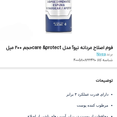
فوم اصلاح مردانه نیوآ مدل care &protectحجم ۲۰۰ میل
برند:
Nivea
شناسه کالا
4005808222490
توضیحات
دارای قدرت عملکرد ۳ برابر
مرطوب کننده پوست
محافظت از پوست در برابر آسیب های ناشی از اصلاح