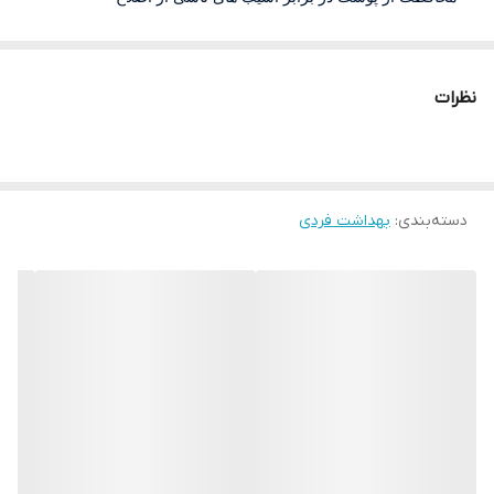
تسکین دهنده سوزش ها و خارش های بعد از اصلاح
اصلاحی یکنواخت و راحت
نظرات
جلوگیری از بریدگی ، قرمزی و یا خشکی پوست
قابل استفاده برای آقایان
دسته‌بندی
:
بهداشت فردی
حاوی آلوئه ورا و هاماملیس
مناسب پوست های حساس