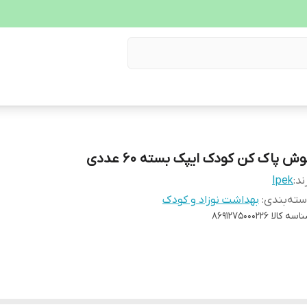
ش پاک کن کودک ایپک بسته 60 عددی
ند:
Ipek
ته‌بندی
:
بهداشت نوزاد و کودک
اسه کالا
8691275000226