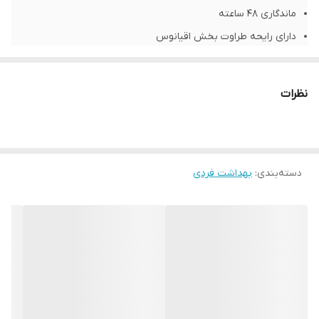
ماندگاری 48 ساعته
دارای رایحه طراوت بخش اقیانوس
بدون پودر
مراقبت از سلامت پوست
نظرات
فاقد الکل، رنگ و آلومینیوم
شناسه محصول:
4005900155993
دسته‌بندی
:
بهداشت فردی