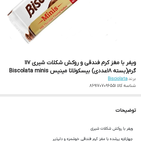
ویفر با مغز کرم فندقی و روکش شکلات شیری 117
گرم(بسته ۱۸عددی) بیسکولاتا مینیس Biscolata minis
برند:
Bisciolata
شناسه کالا
8691707096551
توضیحات
ویفر با روکش شکلات شیری
چهارلایه پرشده با مغز کرم فندقی خوشمزه و دلپذیر