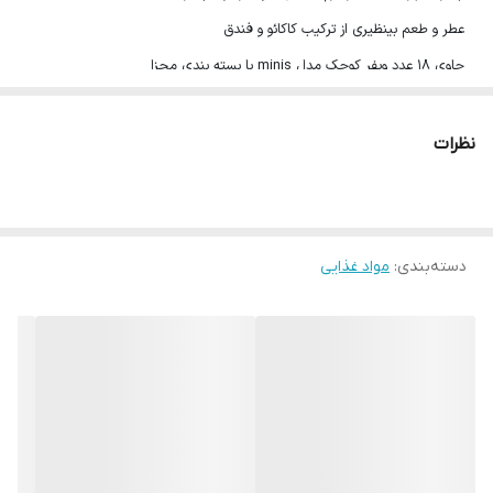
عطر و طعم بینظیری از ترکیب کاکائو و فندق
حاوی 18 عدد ویفر کوچک مدل minis با بسته بندی مجزا
مصرف و حمل راحت و مطمئن
117 گرم
نظرات
تاریخ انقضا:۲۰۲۵/۳
محصول ترکیه
دسته‌بندی
:
مواد غذایی