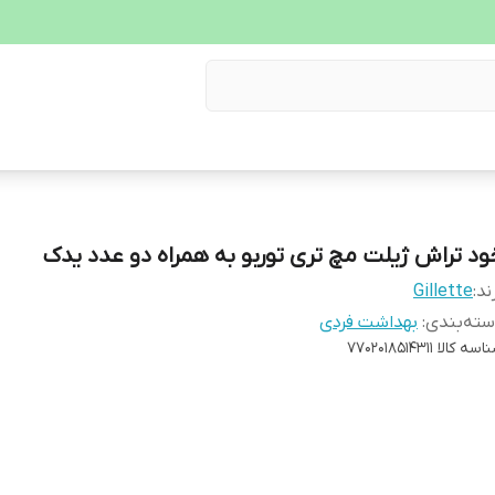
ود تراش ژیلت مچ تری توربو به همراه دو عدد یدک
ند:
Gillette
ته‌بندی
:
بهداشت فردی
اسه کالا
7702018514311