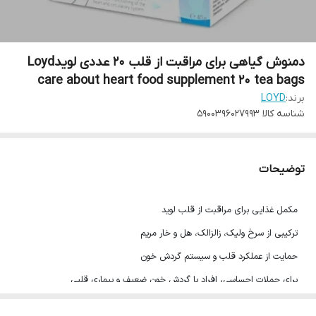
دمنوش گیاهی برای مراقبت از قلب 20 عددی لویدLoyd
care about heart food supplement 20 tea bags
برند:
LOYD
شناسه کالا
5900396027993
توضیحات
مکمل غذایی برای مراقبت از قلب لوید
ترکیبی از سرخ ولیک، زالزالک، هل و خار مریم
حمایت از عملکرد قلب و سیستم گردش خون
برای حملات احساسی، افراد با گردش خون ضعیف و بیماری قلبی
تعداد ساشه: 20