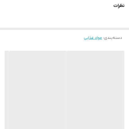
وزن کل: 40gr =20 × 2gr
نظرات
محصول لهستان
دسته‌بندی
:
مواد غذایی