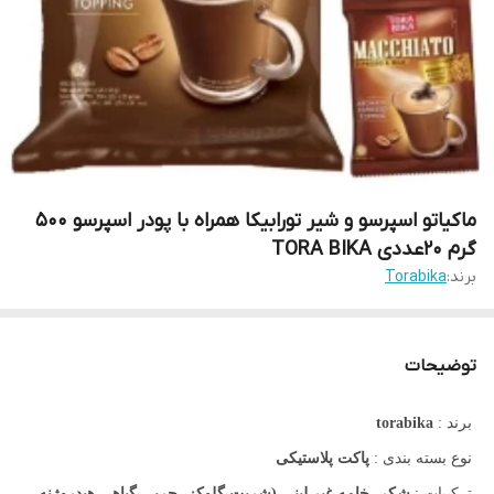
ماکیاتو اسپرسو و شیر تورابیکا همراه با پودر اسپرسو 500
گرم 20عددی TORA BIKA
برند:
Torabika
توضیحات
برند :
torabika
نوع بسته بندی :
پاکت پلاستیکی
ترکیبات :
شکر، خامه غیر لبنی (شربت گلوکز، چربی گیاهی هیدروژنه