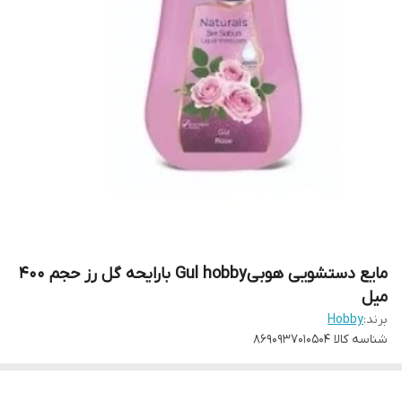
مایع دستشویی هوبیGul hobby بارایحه گل رز حجم ۴۰۰
میل
برند:
Hobby
شناسه کالا
8690937010504