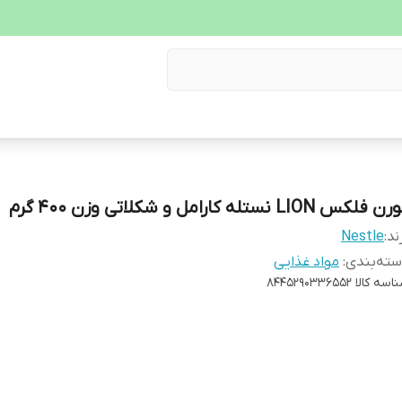
 فلکس LION نستله کارامل و شکلاتی وزن 400 گرم
ند:
Nestle
ته‌بندی
:
مواد غذایی
اسه کالا
8445290336552