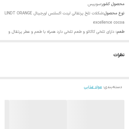
محصول کشور:
سوییس
نوع محصول:
شکلات تلخ پرتقالی لینت اکسلنس اورجینال LINDT ORANGE
excellence cocoa
طعم:
دارای تلخی کاکائو و طعم تلخی دارد همراه با طعم و عطر پرتقال و
شکر بسیار کم
توضیحات:
نظرات
بدون رنگ مصنوعی
تولید شده از بهترین و مرغوب‌ترین مواد اولیه
تهیه شده تحت استانداردهای روز دنیا
دسته‌بندی
:
مواد غذایی
مناسب برای مجالس، مهمانی ها و هدیه
در جای خشک و خنک نگهداری شود
وزن:
100 گرم