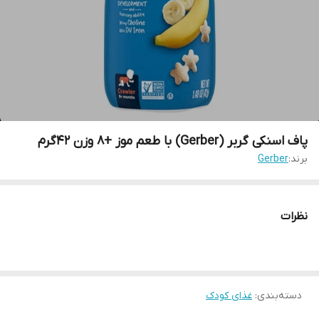
پاف اسنکی گربر (Gerber) با طعم موز +8 وزن 42گرم
برند:
Gerber
نظرات
دسته‌بندی
:
غذای کودک