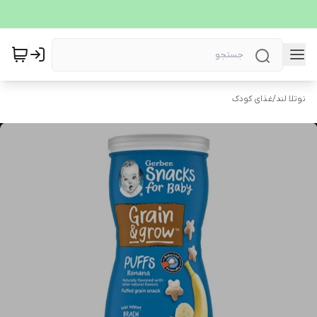
نوتلا لند
/
غذای کودک