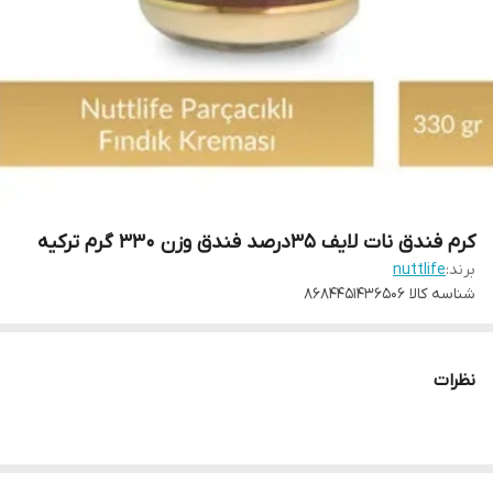
کرم فندق نات لایف ۳۵درصد فندق وزن ۳۳۰ گرم ترکیه
برند:
nuttlife
شناسه کالا
8684451436506
نظرات