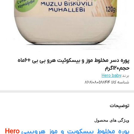
پوره دسر مخلوط موز و بیسکوئیت هرو بی بی +۶ماه
حجم۱۲۰گرم
برند:
Hero baby
شناسه کالا
8681080598414
توضیحات
ویژگی های محصول
پوره مخلوط بیسکویت و موز هروبیبی
Hero