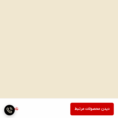
حجم : 120 گرمی
کشور سازنده: ترکیه
با طعم موز و بیسکویت
بسیار خوشمزه
میان وعده ای کامل و انرژی زا
تاریخ انقضا معتبر
پوره مخلوط بیسکویت و موز هروبیبی Hero Baby یکی ازدسرهای
سنتی و خوشمزه است که شمامی توانید ازماه ششم به کودک
خودبه عنوان غذای کمکی بدهید.
8681080598414
دیدن محصولات مرتبط
ناموجود