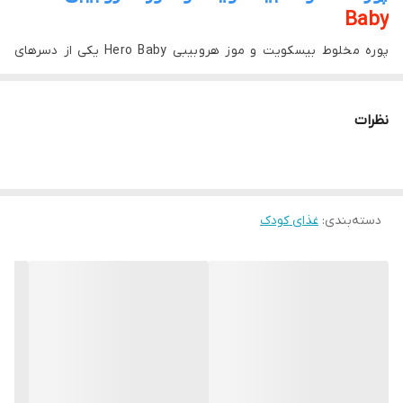
Baby
پوره مخلوط بیسکویت و موز هروبیبی Hero Baby یکی از دسرهای
سنتی و خوشمزه است که شما می توانید از ماه ششم به کودک خود
به عنوان غذاهای کمکی بدهید . این محصول حاوی منبع ویتامین C و
نظرات
ماست است و از آنجایی که تحت خلاء و به صورت هوابند بسته بندی
می شود ،
تازگی
خود را تا تاریخ انقضا حفظ می کند .
مشخصات پوره
دسته‌بندی
:
غذای کودک
Hero Group یک شرکت خصوصی و بین‌المللی سوئیسی تولیدکننده و
بازاریابی مواد غذایی مصرفی است که عمدتاً شیر خشک، غذای کودک،
پوره ، مربا و خوراکی‌های مغذی را می‌فروشد . در سال 2015، این گروه
1.26 میلیارد فرانک فرانک درآمد ایجاد کرد و 4300 کارمند در سراسر
جهان داشت.در سال 1995، دکتر آرند اوتکر اکثریت سهام هیرو را به
دست آورد و گروه را مجدداً برای تمرکز بر کسب و کار مارک تجاری قرار