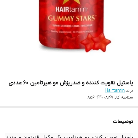
پاستیل تقویت کننده و ضدریزش مو هیرتامین 60 عددی
برند:
Hairtamin
شناسه کالا
856344008147
توضیحات
پاستیل تقویت کننده مو هیرتامین، یک مکمل قدرتمند و مغذی