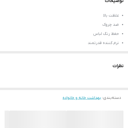
توضیحات
غلظت بالا
ضد چروک
حفظ رنگ لباس
نرم کننده قدرتمند
با رایحه گل شقایق
خوشبو کننده لباس
نظرات
تسهیل اتو کشی لباس
قابل استفاده تا ۶۰ بار
لطیف کننده بافت لباس
دسته‌بندی
:
ساخت کشور ترکیه
بهداشت خانه و خانواده
حجم ۱۴۴۰ میل
بارکد محصول 8683130038864