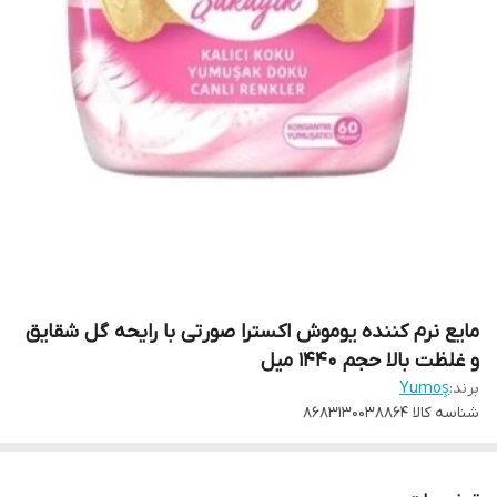
مایع نرم کننده یوموش اکسترا صورتی با رایحه گل شقایق
و غلظت بالا حجم ۱۴۴۰ میل
برند:
Yumoş
شناسه کالا
8683130038864