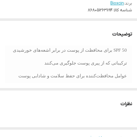
برند:
Bioxcin
شناسه کالا
8680512631194
توضیحات
SPF 50 برای محافظت از پوست در برابر اشعه‌های خورشیدی
ترکیباتی که از پیری پوست جلوگیری می‌کنند
عوامل محافظت‌کننده برای حفظ سلامت و شادابی پوست
ترکیبات ضد جوش برای کاهش احتمال بروز جوش‌ها
قابل‌استفاده بر روی پوست مرطوب و خشک
نظرات
جذب سریع توسط پوست
نمای نهایی مات و مخملی