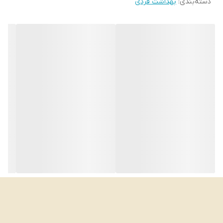
دسته‌بندی
:
بهداشت فردی
دارای تکنولوژی Safe Eye برای جلوگیری از تحریک چشم
محافظت از پوست دست، گردن و صورت
مقاوم در برابر آب و تعریق
مناسب برای پوست‌های نرمال، مختلط، چرب و حساس
حجم ۲۰۰ میلی‌لیتر
تولید شده در ترکیه