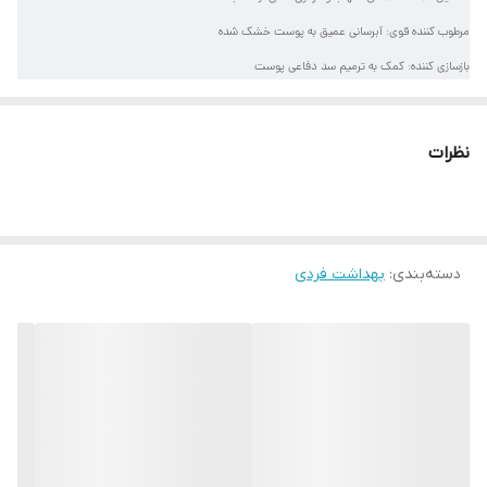
مرطوب کننده قوی: آبرسانی عمیق به پوست خشک شده
بازسازی کننده: کمک به ترمیم سد دفاعی پوست
حاوی آلوئه ورا: بهره‌گیری از خواص التیام‌بخش آلوئه ورا
غنی شده با ویتامین E: دارای خواص آنتی‌اکسیدانی
نظرات
مناسب انواع پوست: قابل استفاده برای همه تیپ‌های پوستی
هیپوآلرژنیک: فرمولاسیون ضد حساسیت
تست شده درماتولوژی: تأیید شده توسط متخصصین پوست
دسته‌بندی
:
بهداشت فردی
حجم 200 میلی‌لیتر: مناسب برای استفاده مداوم