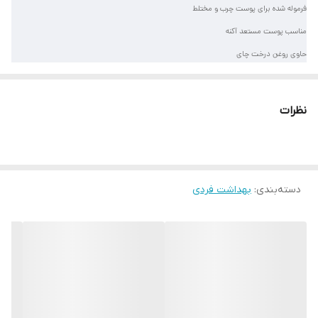
فرموله شده برای پوست چرب و مختلط
مناسب پوست مستعد آکنه
حاوی روغن درخت چای
شامل نیاسینامید
دارای اسید سالیسیلیک
نظرات
کنترل کننده ترشح سبوم
غیر کومدون‌زا
تست شده توسط متخصصین پوست
دسته‌بندی
:
بهداشت فردی
حاوی آب حرارتی