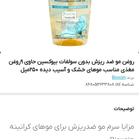
روغن مو ضد ریزش بدون سولفات بیوکسین حاوی ۹روغن
مغذی مناسب موهای خشک و آسیب دیده ۲۵۰میل
برند:
Bioxcin
شناسه کالا
8680512633808
توضیحات
مزایا سرم مو ضدریزش برای موهای کراتینه