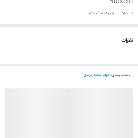
Bioxcin
تقویت و ترمیم کننده
مرطوب کننده شدید
کاهش ظاهر دو شاخه مو
نظرات
افزایش استحکام تار مو ها
حاوی ۹ روغن مغذی گل ها
ساخت کشور ترکیه
حجم 150 میل
دسته‌بندی
:
بهداشت فردی
بارکد محصول 8680512633808