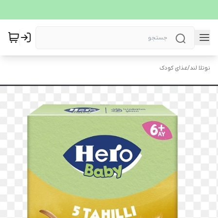
نوتلا لند
/
غذای کودک