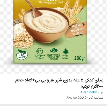
غذای کمکی ۵ غله بدون شیر هرو بی بی+۶ماه حجم
۲۰۰گرم ترکیه
برند:
Hero baby
شناسه کالا
8681080555950