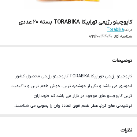
کاپوچینو رژیمی تورابیکا TORABIKA بسته 20 عددی
برند:
Torabika
شناسه کالا
8996001414040
توضیحات
کاپوچینو رژیمی تورابیکا TORABIKA کاپوچینو رژیمی محصول کشور
اندونزی می باشد و یکی از خوشمزه ترین، خوش طعم ترین و با کیفیت
ترین کاپوچینو های موجود در بازار می باشد که طرفداران
نوشیدنی های گرم، عطر طعم فوق العاده وآن را بخوبی می شناسند.
کاپوچینو، نام یک نوشیدنی است که از ترکیبی دو شات قهوه اسپرسو،
شکر و مقداری شیر به اندازه معین بدست می آید که این محصول
نظرات
شرکت تروبیکا فاقد قند و شکرکه مناسب برای افراد دیابتی و