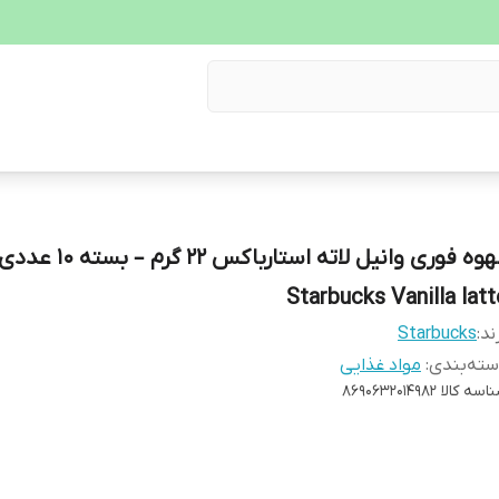
قهوه فوری وانیل لاته استارباکس 22 گرم – بسته 10 عدد
Starbucks Vanilla latt
ند:
Starbucks
ته‌بندی
:
مواد غذایی
اسه کالا
8690632014982