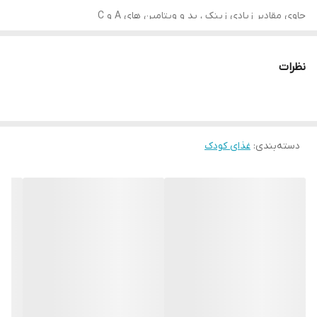
حاوی مقادیر زیادی زینک ، ید و ویتامین های A و C
مناسب برای کودکان 7 ماهه به بالا
نظرات
بدون مواد نگهدارنده و رنگ های مصنوعی
ساخته کشور اسپانیا توسط شرکت نستله سوئیس
دسته‌بندی
:
غذای کودک