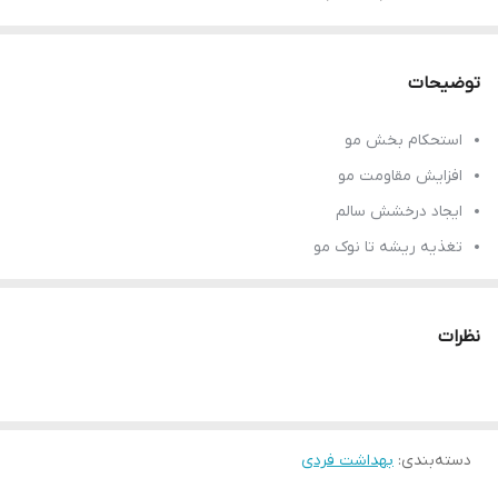
توضیحات
استحکام بخش مو
افزایش مقاومت مو
ایجاد درخشش سالم
تغذیه ریشه تا نوک مو
برای مو های نازک و ضعیف
حاوی روغن بائوباب و بیوتین
نظرات
بازسازی رشته های ضعیف مو
افزایش سرزندگی و درخشش مو
حجم 400 میلی
دسته‌بندی
:
ساخت کشور آلمان
بهداشت فردی
بارکد محصول 9000101229233