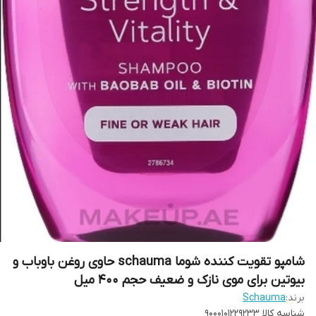
شامپو تقویت کننده شوما schauma حاوی روغن باوباب و
بیوتین برای موی نازک و ضعیف حجم 400 میل
برند:
Schauma
شناسه کالا
9000101229233