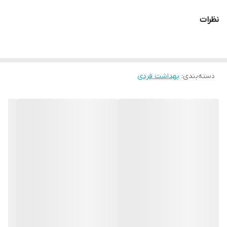
جلوگیری از ریزش مو و افزایش استحکام مو
نظرات
جلوگیری از خشکی و وزی مو
حجم محصول 300 میلی
بارکد محصول 3600523605798
اصل فرانسه
دسته‌بندی
:
بهداشت فردی
ترمیم کننده و بازسازی کننده موها
برگرداندن حالت نرمی و لطافت به موها
ازبین بردن موخوره و شکستگی مو
درخشان کننده موهای کدر(کدر شده در اثر رنگ)
صاف کننده موهای موج دار و فرفری