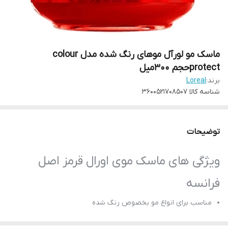
ماسک مو لورآل موهای رنگ شده مدل colour
protectحجم ۳۰۰میل
برند:
Loreal
شناسه کالا
3600521708507
توضیحات
ویژگی های ماسک موی اورال قرمز اصل
فرانسه
مناسب برای انواع مو بخصوص رنگ شده
تقویت ساقه و پیاز مو