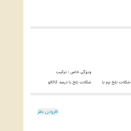
ویژگی خاص :
ترکیب
شکلات تلخ نرم با
شکلات تلخ با درصد کاکائو
ی و ذرات رزماری
بالا و طعم گیاهی و تند
م خاص و تند
رزماری برای تجربه‌ای
افزودن نظر
منحصربه‌فرد