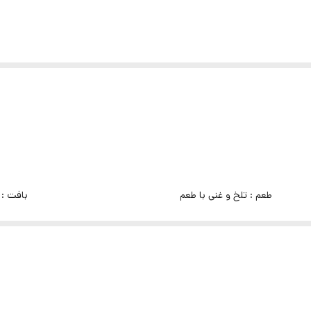
طعم :
تلخ و غنی با طعم
بافت :
تلخ
عمیق کاکائوی پرقدرت و
ساخت :
فرانسه
مغز کرم
کمی میوه‌ای
برای طع