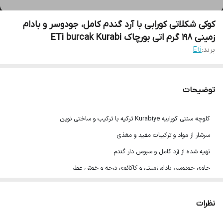
کوکی شکلاتی کورابی با آرد گندم کامل، جودوسر و بادام
زمینی 198 گرم اتی بورچاک ETi burcak Kurabi
برند:
Eti
توضیحات
کلوچه سنتی کورابیه Kurabiye ترکیه با ترکیب و ساختی نوین
سرشار از مواد و ترکیبات مفید و مغذی
تهیه شده از آرد کامل و سبوس دار گندم
حاوی جودوسر، بادام زمینی و کاکائوی درجه و خوش عطر
منبع فیبر، انواع ویتامین و آنتی اکسیدان
فاقد چربی ترانس
نظرات
198 گرم