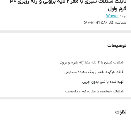
تابلت شکلات شیری با مغز 2 لایه براونی و ژله رزبری 100
گرم واول
برند:
Wawel
شناسه کالا
5900102026586
توضیحات
شکلات شیری با 2 لایه مغز ژله رزبری و براونی
فاقد هرگونه طعم و رنگ دهنده مصنوعی
تهیه شده با شیر بدون چربی
شکلاتی خوشمزه با مغزی نرم و دلچسب
وزن: 100 گرم
محصول لهستان
نظرات