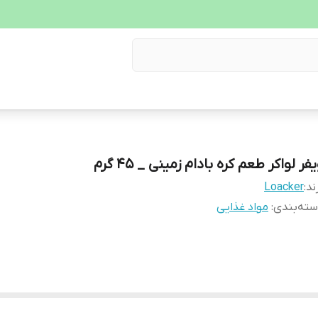
فر لواکر طعم کره بادام زمینی _ 45 گرم
ند:
Loacker
ته‌بندی
:
مواد غذایی