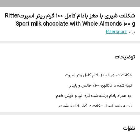
شکلات شیری با مغز بادام کامل ۱۰۰ گرم ریتر اسپرتRitter
Sport milk chocolate with Whole Almonds 100 g
برند:
Ritersport
توضیحات
شکلات شیری با مغز بادام کامل ریتر اسپرت
تهیه شده با کاکائوی 100% خالص و پایدار
به همراه بادام برشته شده تازه، ترد و خوش طعم
تجربه طعم اصیل شکلات در کنار بادام خوشمزه
وزن: 100 گرم
محصول آلمان
نظرات