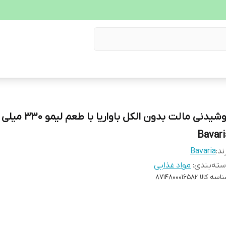
نوشیدنی مالت بدون الکل باواریا با 
Bavari
ند:
Bavaria
ته‌بندی
:
مواد غذایی
اسه کالا
8714800016582