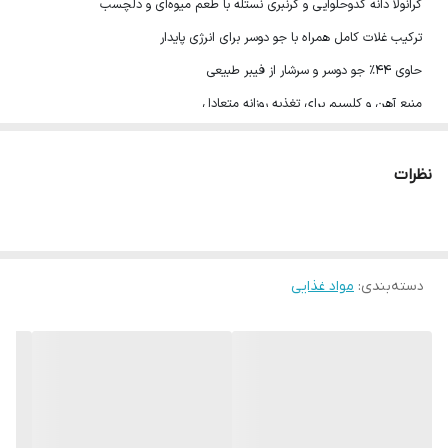
گرانولا دانه کدوحلوایی و کرنبری نستله با طعم میوه‌ای و دلچسب
ترکیب غلات کامل همراه با جو دوسر برای انرژی پایدار
حاوی ۴۴٪ جو دوسر و سرشار از فیبر طبیعی
منبع آهن و کلسیم برای تغذیه روزانه متعادل
بافت ترد و خوش‌عطر همراه با قطعات میوه و دانه کدو
فاقد رنگ مصنوعی و مناسب انتخاب‌های سالم‌پسند
نظرات
میزان سرو پیشنهادی: هر ۴۰ گرم معادل ۳ قاشق غذاخوری
وزن: ۳۰۰ گرم - معادل 7 بار سرو
محصول کشور اسپانیا
دسته‌بندی
:
مواد غذایی