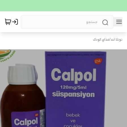
نوتلا لند
/
غذای کودک